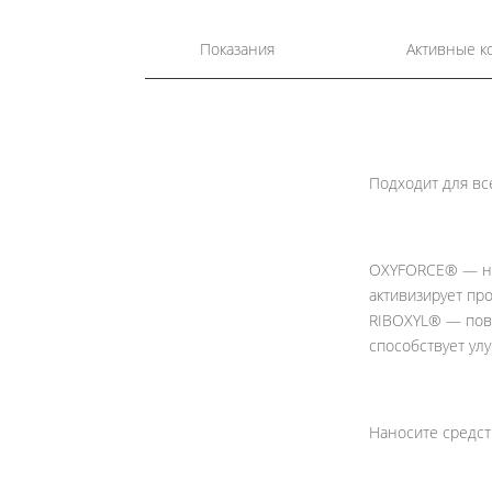
Показания
Активные к
Подходит для вс
OXYFORCE®
— на
активизирует пр
RIBOXYL®
— повы
способствует ул
Наносите средст