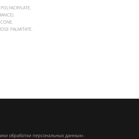
 POLYACRYLATE.
RANCE).
ICONE.
ROSE PALMITATE.
ики обработки персональных данных»
.