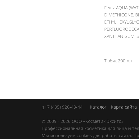
Гель:
AQUA (WAT
DIMETHICONE. BE
ETHYLHEXYLGLYC
PERFLUORODECAL
XANTHAN GUM. S
Тюбик 200 мл
+7 (495) 926-43-44
Каталог
Карта сайта
© 2009 - 2026 ООО «Косметик Эксито»
Профессиональная косметика для лица и тел
Мы используем cookies для работы сайта. П