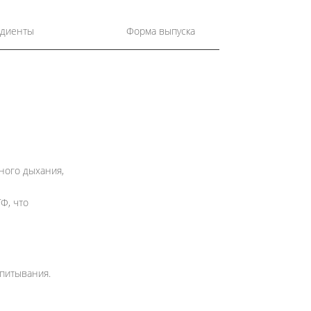
диенты
Форма выпуска
ного дыхания,
Ф, что
впитывания.