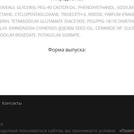
ER/EAU). GLYCERIN. PEG-40 CASTOR OIL. PHENOXYETHANOL. SODIUM
TAINE. CYCLOPENTASILOXANE. TRIDECETH-6. RIBOSE. PARFUM (FRAG
ERIN. TETRASODIUM GLUTAMATE DIACETATE. PEG/PPG-18/18 DIMETH
IN. SIMMONDSIA CHINENSIS (JOJOBA) SEED OIL. CERAMIDE NP. SUC
ODIUM BENZOATE. POTASSIUM SORBATE.
Форма выпуска:
Контакты
а.
родолжая пользоваться сайтом, вы принимаете условия
«Полит