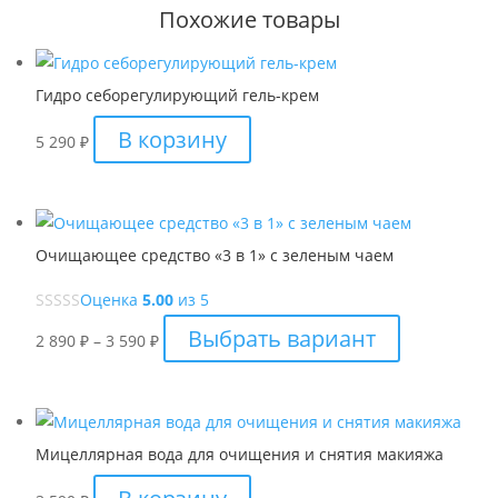
Похожие товары
Гидро себорегулирующий гель-крем
В корзину
5 290
₽
Очищающее средство «3 в 1» с зеленым чаем
Оценка
5.00
из 5
Диапазон
Этот
Выбрать вариант
2 890
₽
–
3 590
₽
цен:
товар
2
имеет
890 ₽
несколько
–
вариаций.
Мицеллярная вода для очищения и снятия макияжа
3
Опции