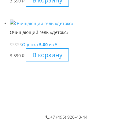
В корзину
3 590
₽
590 ₽
можно
выбрать
на
странице
Очищающий гель «Детокс»
товара.
Оценка
5.00
из 5
В корзину
3 590
₽
+7 (495) 926-43-44
Каталог
Карта сайта
Контакты