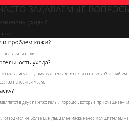
ЧАСТО ЗАДАВАЕМЫЕ ВОПРОС
назначены уходы?
 пола.
в и проблем кожи?
 типа кожи и цели.
ательность ухода?
носится ампула с увлажняющим кремом или сывороткой из набора.
дства наносится маска.
аску?
тавляется в двух пакетах: гель и порошок, которые при смешивании
и отводится не более минуты, далее маска наносится шпателем н