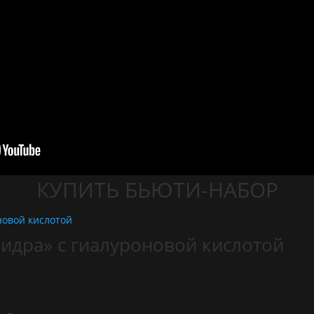
КУПИТЬ БЬЮТИ-НАБОР
Гидра» с гиалуроновой кислотой