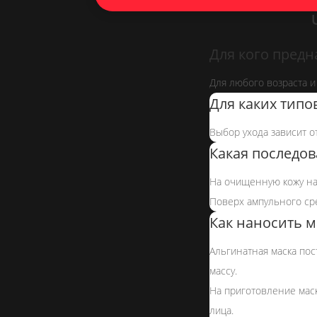
Для кого пред
Для любого возраста и
Для каких типо
Выбор ухода зависит от
Какая последов
На очищенную кожу на
Поверх ампульного сре
Как наносить м
Альгинатная маска пос
массу.
На приготовление маск
лица.