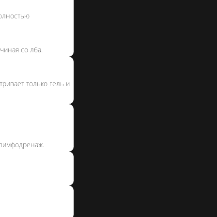
полностью
чиная со лба.
тривает только гель и
 лимфодренаж.