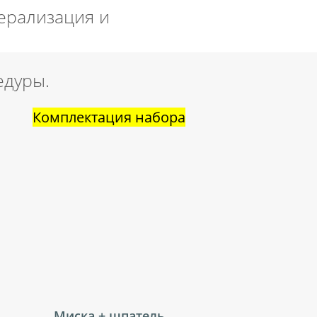
нерализация и
едуры.
Комплектация набора
Ампула
увлажняющий крем или сыворотка
Альгинатная маска
гель + порошок
Миска + шпатель