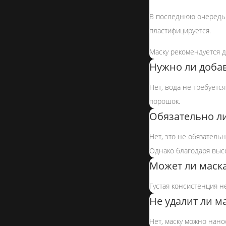
В последнюю очередь 
пластифицируется.
Маску рекомендуется д
Нужно ли добав
Нет, вода не требуетс
порошок.
Обязательно ли
Нет, это не обязательн
Однако благодаря высо
Может ли маска
Густая консистенция не
Не удалит ли м
Нет, маску можно нан