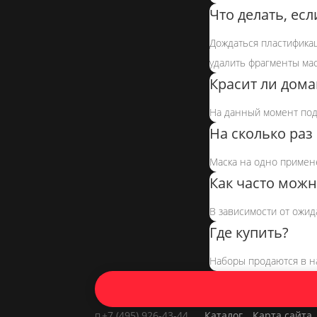
Что делать, ес
Дождаться пластификац
удалить фрагменты мас
Красит ли дома
На данный момент под
На сколько раз
Маска на одно примене
Как часто можн
В зависимости от ожид
Где купить?
Наборы продаются в 
+7 (495) 926-43-44
Каталог
Карта сайта