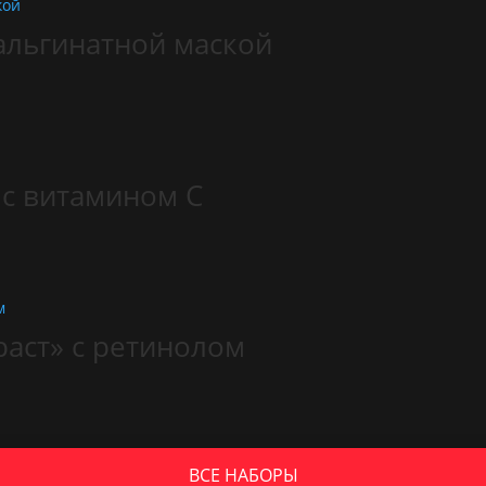
альгинатной маской
 с витамином С
раст» с ретинолом
ВСЕ НАБОРЫ