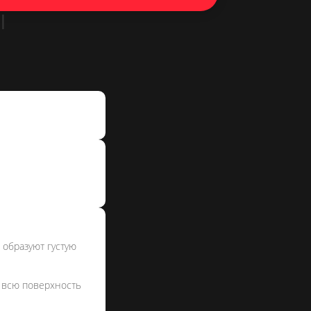
Ы
 образуют густую
а всю поверхность