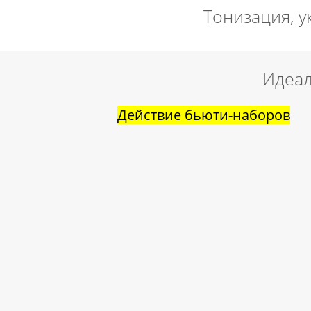
Тонизация, у
Идеал
Действие бьюти-наборов
Увлажнение, укрепление и
лифтинг
Минерализация и витаминизаци
Детокс и баланс