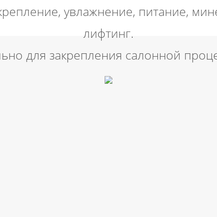
крепление, увлажнение, питание, ми
лифтинг.
ьно для закрепления салонной проц
я