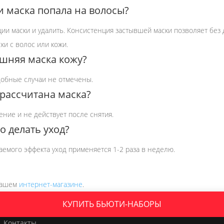
ли маска попала на волосы?
ии маски и удалить. Консистенция застывшей маски позволяет без
ки с волос или кожи.
шняя маска кожу?
обные случаи не отмечены.
 рассчитана маска?
ние и не действует после снятия.
о делать уход?
аемого эффекта уход применяется 1-2 раза в неделю.
нашем
интернет-магазине
.
КУПИТЬ БЬЮТИ-НАБОРЫ
Контакты